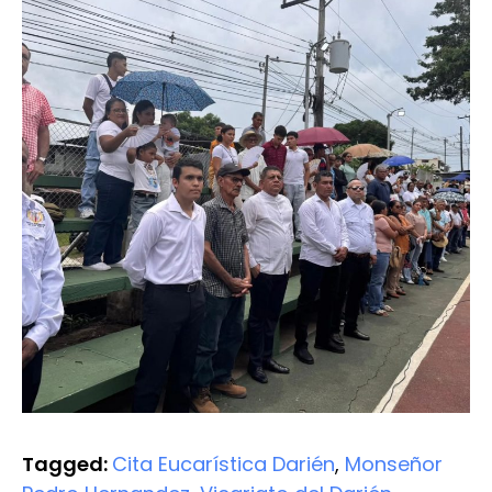
Tagged:
Cita Eucarística Darién
,
Monseñor